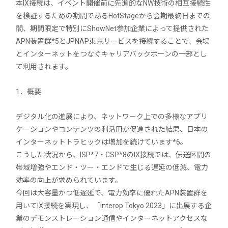
本IX接続は、イベント開催前に先進的なNW技術の相互接続性
を検証するための期間であるHotStageから会期最終日までの
間、期間限定で特別にShowNet参加企業によって提供された
APN装置群*5とJPNAP東京サービスを接続することで、会場
とインターネットをつなぐキャリアバックボーンの一部とし
て利用されます。
1．概要
デジタル化の進展により、ネットワーク上での多様なアプリ
ケーションやコンテンツの利活用が促進された結果、日本の
インターネットトラヒックは増加を続けています*6。
こうした状況から、ISP*7・CSP*8のIX接続では、伝送区間の
帯域増強やエンド・ツー・エンドで生じる遅延の低減、電力
効率の向上が求められています。
今回は大容量かつ低遅延で、電力効率に優れたAPN装置群を
用いてIX接続を実現し、「Interop Tokyo 2023」に出展する企
業のデモンストレーション通信やインターネットアクセスな