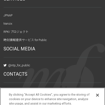
JPNAP
transix
RPKI プロジェクト
時刻情報提供サービス for Public
SOCIAL MEDIA
@ntp_for_public
CONTACTS
〒101-0047 東京都千代田区内神田3-6-2
By clicking “Accept All Cookies”, you agree to the storing of
アーバンネット神田ビル10階
cookies on your device to enhance site navigation, analyze
site usage, and assist in our marketing efforts.