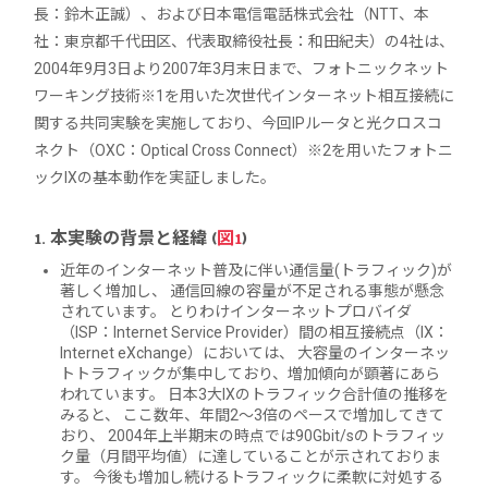
長：鈴木正誠）、および日本電信電話株式会社（NTT、本
社：東京都千代田区、代表取締役社長：和田紀夫）の4社は、
2004年9月3日より2007年3月末日まで、フォトニックネット
ワーキング技術※1を用いた次世代インターネット相互接続に
関する共同実験を実施しており、今回IPルータと光クロスコ
ネクト（OXC：Optical Cross Connect）※2を用いたフォトニ
ックIXの基本動作を実証しました。
1. 本実験の背景と経緯 (
図1
)
近年のインターネット普及に伴い通信量(トラフィック)が
著しく増加し、 通信回線の容量が不足される事態が懸念
されています。 とりわけインターネットプロバイダ
（ISP：Internet Service Provider）間の相互接続点（IX：
Internet eXchange）においては、 大容量のインターネッ
トトラフィックが集中しており、増加傾向が顕著にあら
われています。 日本3大IXのトラフィック合計値の推移を
みると、 ここ数年、年間2～3倍のペースで増加してきて
おり、 2004年上半期末の時点では90Gbit/sのトラフィッ
ク量（月間平均値）に達していることが示されておりま
す。 今後も増加し続けるトラフィックに柔軟に対処する