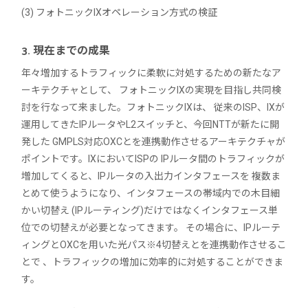
(3) フォトニックIXオペレーション方式の検証
3. 現在までの成果
年々増加するトラフィックに柔軟に対処するための新たなア
ーキテクチャとして、 フォトニックIXの実現を目指し共同検
討を行なって来ました。フォトニックIXは、 従来のISP、IXが
運用してきたIPルータやL2スイッチと、今回NTTが新たに開
発した GMPLS対応OXCとを連携動作させるアーキテクチャが
ポイントです。IXにおいてISPの IPルータ間のトラフィックが
増加してくると、IPルータの入出力インタフェースを 複数ま
とめて使うようになり、インタフェースの帯域内での木目細
かい切替え (IPルーティング)だけではなくインタフェース単
位での切替えが必要となってきます。 その場合に、IPルーテ
ィングとOXCを用いた光パス※4切替えとを連携動作させるこ
とで 、トラフィックの増加に効率的に対処することができま
す。