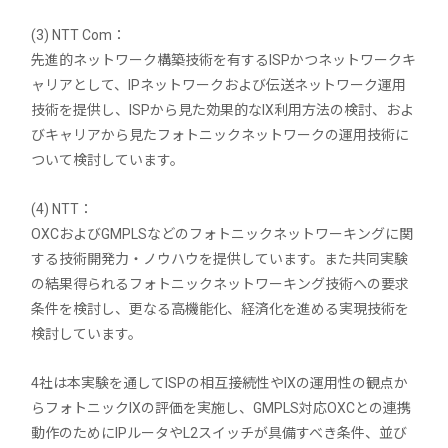
(3) NTT Com：
先進的ネットワーク構築技術を有するISPかつネットワークキ
ャリアとして、IPネットワークおよび伝送ネットワーク運用
技術を提供し、ISPから見た効果的なIX利用方法の検討、およ
びキャリアから見たフォトニックネットワークの運用技術に
ついて検討しています。
(4) NTT：
OXCおよびGMPLSなどのフォトニックネットワーキングに関
する技術開発力・ノウハウを提供しています。また共同実験
の結果得られるフォトニックネットワーキング技術への要求
条件を検討し、更なる高機能化、経済化を進める実現技術を
検討しています。
4社は本実験を通してISPの相互接続性やIXの運用性の観点か
らフォトニックIXの評価を実施し、GMPLS対応OXCとの連携
動作のためにIPルータやL2スイッチが具備すべき条件、並び