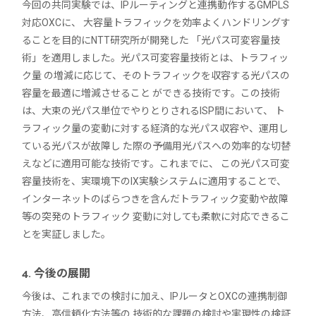
今回の共同実験では、IPルーティングと連携動作するGMPLS
対応OXCに、 大容量トラフィックを効率よくハンドリングす
ることを目的にNTT研究所が開発した 「光パス可変容量技
術」を適用しました。光パス可変容量技術とは、トラフィッ
ク量 の増減に応じて、そのトラフィックを収容する光パスの
容量を最適に増減させること ができる技術です。この技術
は、大束の光パス単位でやりとりされるISP間において、 ト
ラフィック量の変動に対する経済的な光パス収容や、運用し
ている光パスが故障し た際の予備用光パスへの効率的な切替
えなどに適用可能な技術です。これまでに、 この光パス可変
容量技術を、実環境下のIX実験システムに適用することで、
インターネットのばらつきを含んだトラフィック変動や故障
等の突発のトラフィック 変動に対しても柔軟に対応できるこ
とを実証しました。
4. 今後の展開
今後は、これまでの検討に加え、IPルータとOXCの連携制御
方法、高信頼化方法等の 技術的な課題の検討や実現性の検証