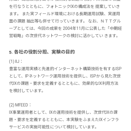
を行なうとともに、フォトニックIXの構成法を 提案していき
ます。 また実フィールド環境における長期運用試験、実運用
面の課題 抽出等も併せて行っていきます。 なお、ＮＴＴグル
ープとしては、今回の成果を 2004年11月に公表した「中期経
営戦略」の次世代ネットワークの検討に活かしてい きます。
5. 各社の役割分担、実験の目的
(1) IIJ：
豊富な運用実績と先進的インターネット構築技術を有するISP
として、IPネットワーク運用技術を提供し、ISPから見た次世
代IXの課題・要求を定義するとともに、効果的なIX利用方法
を検討しています。
(2) MFEED：
IX事業運用者として、IXの運用技術を提供し、次世代IXの課
題・要求を定義するとともに、本実験をふまえたIXインフラ
サービスの実施可能性について検討しています。