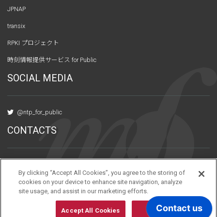
JPNAP
transix
RPKI プロジェクト
時刻情報提供サービス for Public
SOCIAL MEDIA
@ntp_for_public
CONTACTS
〒101-0047 東京都千代田区内神田3-6-2
By clicking “Accept All Cookies”, you agree to the storing of
アーバンネット神田ビル10階
cookies on your device to enhance site navigation, analyze
site usage, and assist in our marketing efforts.
Contact us
Accept All Cookies
Reject All